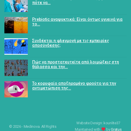
πότε να…
Prebiotic αναψυκτικά: Είναι όντως υγιεινά για
το…
Συνδέεται η φλεγμονή με τις εμπειρίες
αποσύνδεσης;
Πώς να προστατευτείτε από λοιμώξεις στη
θάλασσα και την…
Το κορυφαίο αποξηραμένο φρούτο για την
αντιμετώπιση της…
Website Design: kounlite37
© 2026 - Medinova. All Rights
Maintained with
by
Gratus