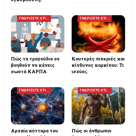
ΓΝΩΡΙΖΕΤΕ ΟΤΙ...
ΓΝΩΡΙΖΕΤΕ ΟΤΙ...
Πώς τα τραγούδια σε
Καυτερές πιπεριές και
βοηθούν να κάνεις
κίνδυνος καρκίνου: Τι
σωστά ΚΑΡΠΑ
ισχύει;
ΓΝΩΡΙΖΕΤΕ ΟΤΙ...
ΓΝΩΡΙΖΕΤΕ ΟΤΙ...
Αρχαία κύτταρα του
Πώς οι άνθρωποι