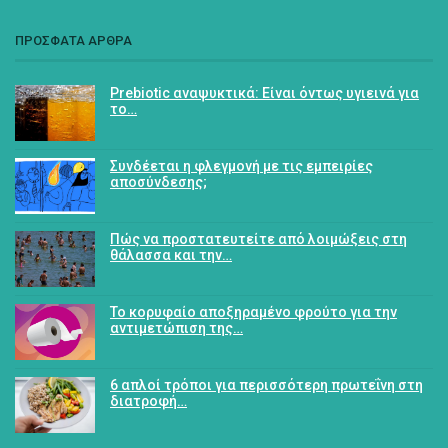
ΠΡΟΣΦΑΤΑ ΑΡΘΡΑ
Prebiotic αναψυκτικά: Είναι όντως υγιεινά για
το…
Συνδέεται η φλεγμονή με τις εμπειρίες
αποσύνδεσης;
Πώς να προστατευτείτε από λοιμώξεις στη
θάλασσα και την…
Το κορυφαίο αποξηραμένο φρούτο για την
αντιμετώπιση της…
6 απλοί τρόποι για περισσότερη πρωτεΐνη στη
διατροφή…