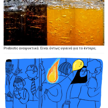
Prebiotic αναψυκτικά: Είναι όντως υγιεινά για το έντερο;