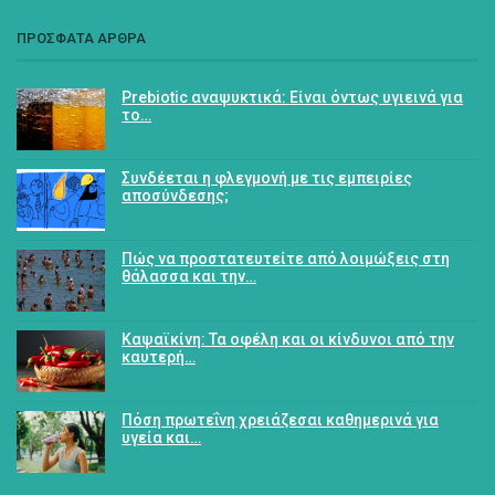
ΠΡΟΣΦΑΤΑ ΑΡΘΡΑ
Prebiotic αναψυκτικά: Είναι όντως υγιεινά για
το…
Συνδέεται η φλεγμονή με τις εμπειρίες
αποσύνδεσης;
Πώς να προστατευτείτε από λοιμώξεις στη
θάλασσα και την…
Καψαϊκίνη: Τα οφέλη και οι κίνδυνοι από την
καυτερή…
Πόση πρωτεΐνη χρειάζεσαι καθημερινά για
υγεία και…