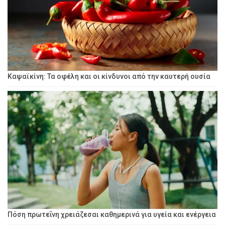
Καψαϊκίνη: Τα οφέλη και οι κίνδυνοι από την καυτερή ουσία
Πόση πρωτεΐνη χρειάζεσαι καθημερινά για υγεία και ενέργεια