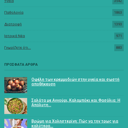
Υγεία
3542
Παθολογία
1863
Διατροφή
1393
Ιατρικά Νέα
971
Γνωρίζετε ότι...
883
ΠΡΟΣΦΑΤΑ ΑΡΘΡΑ
Οφέλη των κρεμμυδιών στην υγεία και σωστή
αποθήκευση
Σαλάτα με Αγγούρι, Καλαμπόκι και Φασόλια: Η
Απόλυτη…
Βρώμη για Χοληστερίνη: Πώς να την τρως για
καλύτερα…