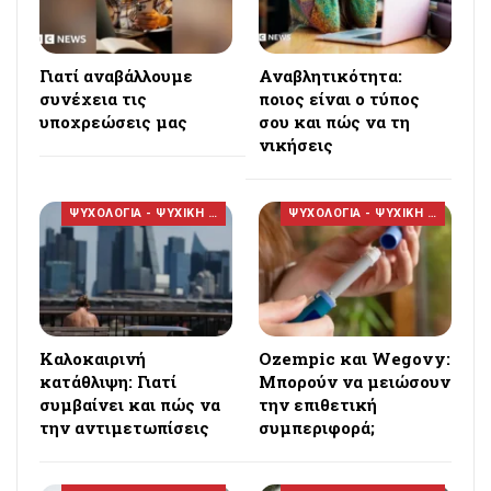
Γιατί αναβάλλουμε
Αναβλητικότητα:
συνέχεια τις
ποιος είναι ο τύπος
υποχρεώσεις μας
σου και πώς να τη
νικήσεις
ΨΥΧΟΛΟΓΙΑ - ΨΥΧΙΚΗ ΥΓΕΙΑ
ΨΥΧΟΛΟΓΙΑ - ΨΥΧΙΚΗ ΥΓΕΙΑ
Καλοκαιρινή
Ozempic και Wegovy:
κατάθλιψη: Γιατί
Μπορούν να μειώσουν
συμβαίνει και πώς να
την επιθετική
την αντιμετωπίσεις
συμπεριφορά;