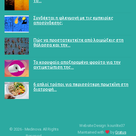
το…
Συνδέεται η φλεγμονή με τις εμπειρίες
αποσύνδεσης;
Πώς να προστατευτείτε από λοιμώξεις στη
θάλασσα και την…
Το κορυφαίο αποξηραμένο φρούτο για την
αντιμετώπιση της…
6 απλοί τρόποι για περισσότερη πρωτεΐνη στη
διατροφή…
Website Design: kounlite37
© 2026 - Medinova. All Rights
Maintained with
by
Gratus
Reserved.