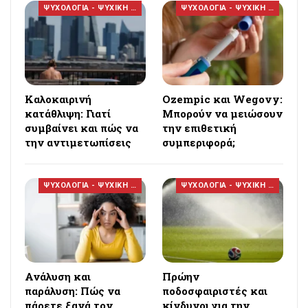
ΨΥΧΟΛΟΓΙΑ - ΨΥΧΙΚΗ ΥΓΕΙΑ
ΨΥΧΟΛΟΓΙΑ - ΨΥΧΙΚΗ ΥΓΕΙΑ
Καλοκαιρινή
Ozempic και Wegovy:
κατάθλιψη: Γιατί
Μπορούν να μειώσουν
συμβαίνει και πώς να
την επιθετική
την αντιμετωπίσεις
συμπεριφορά;
ΨΥΧΟΛΟΓΙΑ - ΨΥΧΙΚΗ ΥΓΕΙΑ
ΨΥΧΟΛΟΓΙΑ - ΨΥΧΙΚΗ ΥΓΕΙΑ
Ανάλυση και
Πρώην
παράλυση: Πώς να
ποδοσφαιριστές και
πάρετε ξανά τον
κίνδυνοι για την