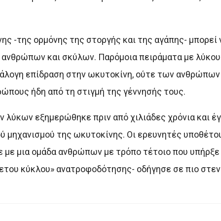
ης -της ορμόνης της στοργής και της αγάπης- μπορεί 
 ανθρώπων και σκύλων. Παρόμοια πειράματα με λύκου
ανάλογη επίδραση στην ωκυτοκίνη, ούτε των ανθρώπων
ρώπους ήδη από τη στιγμή της γέννησής τους.
ν λύκων εξημερώθηκε πριν από χιλιάδες χρόνια και έ
ού μηχανισμού της ωκυτοκίνης. Οι ερευνητές υποθέτου
 με μια ομάδα ανθρώπων με τρόπο τέτοιο που υπήρξε 
ρετου κύκλου» ανατροφοδότησης- οδήγησε σε πιο στεν