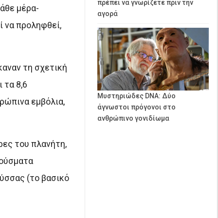
πρέπει να γνωρίζετε πριν την
άθε μέρα-
αγορά
 να προληφθεί,
καναν τη σχετική
 τα 8,6
Μυστηριώδες DNA: Δύο
ρώπινα εμβόλια,
άγνωστοι πρόγονοι στο
ανθρώπινο γονιδίωμα
ρες του πλανήτη,
ρούσματα
ύσσας (το βασικό