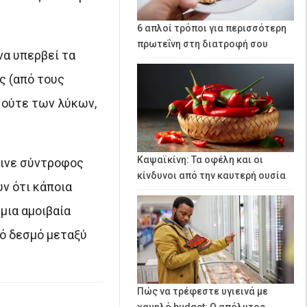
6 απλοί τρόποι για περισσότερη
πρωτεΐνη στη διατροφή σου
να υπερβεί τα
ς (από τους
 ούτε των λύκων,
Καψαϊκίνη: Τα οφέλη και οι
γινε σύντροφος
κίνδυνοι από την καυτερή ουσία
ν ότι κάποια
μια αμοιβαία
ό δεσμό μεταξύ
Πώς να τρέφεστε υγιεινά με
χαμηλό budget: Ο απόλυτος