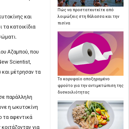
Πώς να προστατευτείτε από
κυτοκίνης και
λοιμώξεις στη θάλασσα και την
πισίνα
 τα κατοικίδια
σώματι.
ίου Αζαμπού, που
ew Scientist,
 και μέτρησαν τα
Το κορυφαίο αποξηραμένο
φρούτο για την αντιμετώπιση της
δυσκοιλιότητας
ύσε παράλληλη
ωνε η ωκυτοκίνη
ο τα αφεντικά
 κοιτάζονταν για