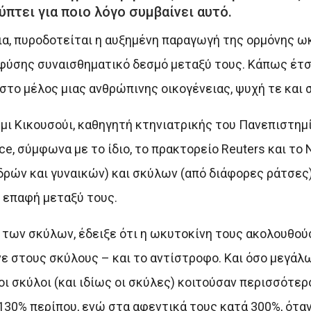
πτει για ποιο λόγο συμβαίνει αυτό.
ια, πυροδοτείται η αυξημένη παραγωγή της ορμόνης ω
 φύσης συναισθηματικό δεσμό μεταξύ τους. Κάπως έτσι
στο μέλος μιας ανθρώπινης οικογένειας, ψυχή τε και 
μι Κικουσούι, καθηγητή κτηνιατρικής του Πανεπιστημ
, σύμφωνα με το ίδιο, το πρακτορείο Reuters και το N
ρών και γυναικών) και σκύλων (από διάφορες ράτσες)
 επαφή μεταξύ τους.
 των σκύλων, έδειξε ότι η ωκυτοκίνη τους ακολουθο
ε στους σκύλους – και το αντίστροφο. Και όσο μεγάλ
οι σκύλοι (και ιδίως οι σκύλες) κοιτούσαν περισσότερ
30% περίπου, ενώ στα αφεντικά τους κατά 300%, όταν