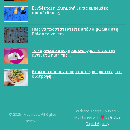
Συνδέεται η φλεγμονή με τις εμπειρίες
αποσύνδεσης;
Πώς να προστατευτείτε από λοιμώξεις στη
θάλασσα και την…
Το κορυφαίο αποξηραμένο φρούτο για την
αντιμετώπιση της…
6 απλοί τρόποι για περισσότερη πρωτεΐνη στη
διατροφή…
Website Design: kounlite37
© 2026 - Medinova. All Rights
Maintained with
by
Gratus
Reserved.
Digital Agency