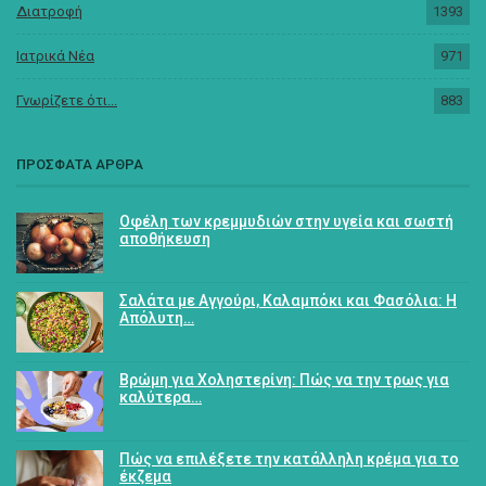
Διατροφή
1393
Ιατρικά Νέα
971
Γνωρίζετε ότι...
883
ΠΡΟΣΦΑΤΑ ΑΡΘΡΑ
Οφέλη των κρεμμυδιών στην υγεία και σωστή
αποθήκευση
Σαλάτα με Αγγούρι, Καλαμπόκι και Φασόλια: Η
Απόλυτη…
Βρώμη για Χοληστερίνη: Πώς να την τρως για
καλύτερα…
Πώς να επιλέξετε την κατάλληλη κρέμα για το
έκζεμα