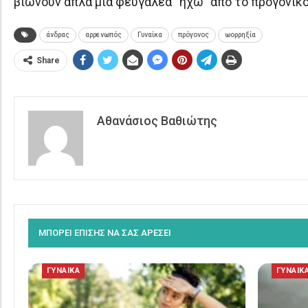
βιώνουν απλά μια φευγαλέα “ηχώ” από το προγονικό 
άνδρας
αρρενωπός
Γυναίκα
πρόγονος
ωορρηξία
Share
Αθανάσιος Βαθιώτης
ΜΠΟΡΕΙ ΕΠΙΣΗΣ ΝΑ ΣΑΣ ΑΡΕΣΕΙ
ΓΥΝΑΙΚΑ
ΓΥΝΑΙΚ