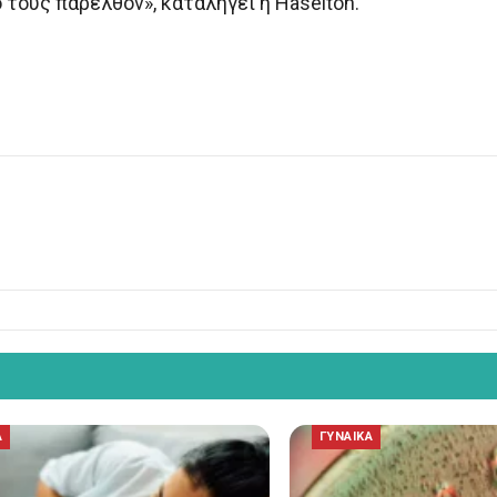
τους παρελθόν», καταλήγει η Haselton.
Α
ΓΥΝΑΙΚΑ