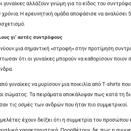
οι γυναίκες αλλάζουν γνώμη για το είδος του συντρόφ
20 χρόνια. Η ερευνητική ομάδα αποφάσισε να αναλύσει 
υσχετισμό.
λους γι’ αυτές συντρόφους
κνύουν μια σημαντική «στροφή» στην προτίμηση συντρ
ίστωσαν ότι οι γυναίκες μπορούν να καθορίσουν ποιον
νδρα.
ό γυναίκες να μυρίσουν μια ποικιλία από Τ-shirts που
ι σώματος. Τα πειράματα αποκάλυψαν πως κατά τη δι
ησαν τις οσμές των ανδρών που ήταν πιο συμμετρικοί.
μελέτες έχουν δείξει ότι η συμμετρία του προσώπου 
ξουαλικά χαρακτηριστικά. Προσθέτουν, δε, πως η συμ