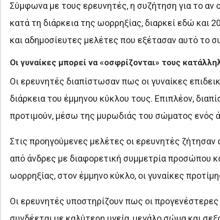
Σύμφωνα με τους ερευνητές, η συζήτηση για το αν 
κατά τη διάρκεια της ωορρηξίας, διαρκεί εδώ και 
και αδημοσίευτες μελέτες που εξέτασαν αυτό το σ
Οι γυναίκες μπορεί να «οσφρίζονται» τους κατάλλη
Οι ερευνητές διαπίστωσαν πως οι γυναίκες επιδει
διάρκεια του έμμηνου κύκλου τους. Επιπλέον, διαπ
προτιμούν, μέσω της μυρωδιάς του σώματος ενός ά
Στις προηγούμενες μελέτες οι ερευνητές ζήτησαν απ
από άνδρες με διαφορετική συμμετρία προσώπου κα
ωορρηξίας, στον έμμηνο κύκλο, οι γυναίκες προτίμ
Οι ερευνητές υποστηρίζουν πως οι προγενέστερες 
συνδέεται με καλύτερη υγεία, μεγάλο σώμα και σε