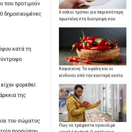
ου που προτιμούν
6 απλοί τρόποι για περισσότερη
50 δημοσιευμένες
πρωτεΐνη στη διατροφή σου
όφου κατά τη
 σύντροφο
Καψαϊκίνη: Τα οφέλη και οι
κίνδυνοι από την καυτερή ουσία
 είχαν φορεθεί
άρκεια της
και του σώματος
Πώς να τρέφεστε υγιεινά με
μετρία προσώπου
χαμηλό budget: Ο απόλυτος