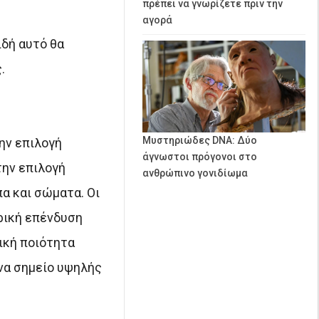
πρέπει να γνωρίζετε πριν την
αγορά
ιδή αυτό θα
.
Μυστηριώδες DNA: Δύο
ην επιλογή
άγνωστοι πρόγονοι στο
την επιλογή
ανθρώπινο γονιδίωμα
α και σώματα. Οι
τρική επένδυση
ική ποιότητα
να σημείο υψηλής