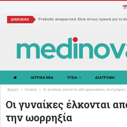
Prebiotic αναψυκτικά: Είναι όντως υγιεινά για το έ
ΔΗΜΟΦΙΛΗ
ΙΑΤΡΙΚΑ ΝΕΑ
ΥΓΕΙΑ
ΔΙΑΤΡΟΦΗ
Αρχική
Γυναίκα
Oι γυναίκες έλκονται από αρρενωπούς συντρόφους
Oι γυναίκες έλκονται α
την ωορρηξία