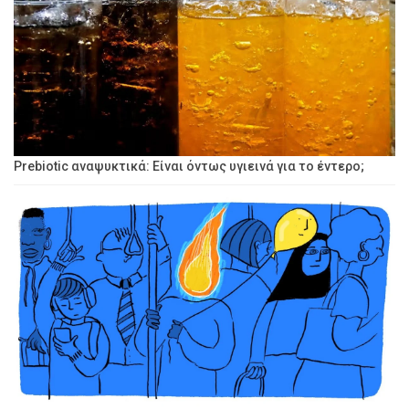
Prebiotic αναψυκτικά: Είναι όντως υγιεινά για το έντερο;