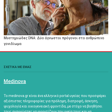
Μυστηριώδες DNA: Δύο άγνωστοι πρόγονοι στο ανθρώπινο
γονιδίωμα
ΣΧΕΤΙΚΑ ΜΕ ΕΜΑΣ
Medinova
Το medinova.gr είναι ένα ελληνικό portal υγείας που προσφέρει
αξιόπιστες πληροφορίες για πρόληψη, διατροφή, άσκηση,
ψυχολογία και οικογενειακή φροντίδα, με στόχο να βοηθήσει
τους αναγνώστες να φροντίζουν την υγεία τους και να