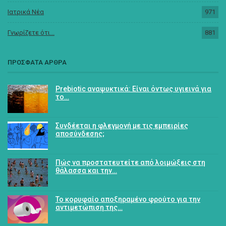
Ιατρικά Νέα
971
Γνωρίζετε ότι...
881
ΠΡΟΣΦΑΤΑ ΑΡΘΡΑ
Prebiotic αναψυκτικά: Είναι όντως υγιεινά για
το…
Συνδέεται η φλεγμονή με τις εμπειρίες
αποσύνδεσης;
Πώς να προστατευτείτε από λοιμώξεις στη
θάλασσα και την…
Το κορυφαίο αποξηραμένο φρούτο για την
αντιμετώπιση της…