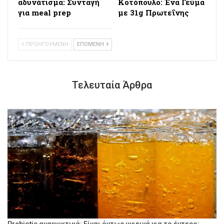
αδυνάτισμα: Συνταγή
Κοτόπουλο: Ένα Γεύμα
για meal prep
με 31g Πρωτεΐνης
ΠΡΟΗΓΟΥΜΕΝΗ
ΕΠΟΜΕΝΗ
Τελευταία Άρθρα