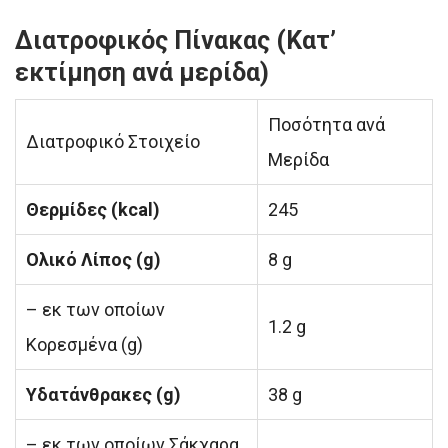
Διατροφικός Πίνακας (Κατ’
εκτίμηση ανά μερίδα)
Ποσότητα ανά
Διατροφικό Στοιχείο
Μερίδα
Θερμίδες (kcal)
245
Ολικό Λίπος (g)
8 g
– εκ των οποίων
1.2 g
Κορεσμένα (g)
Υδατάνθρακες (g)
38 g
– εκ των οποίων Σάκχαρα