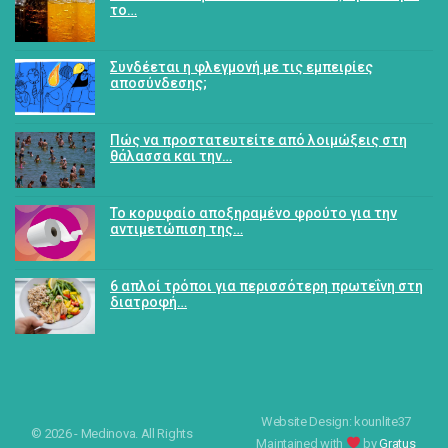
το…
Συνδέεται η φλεγμονή με τις εμπειρίες
αποσύνδεσης;
Πώς να προστατευτείτε από λοιμώξεις στη
θάλασσα και την…
Το κορυφαίο αποξηραμένο φρούτο για την
αντιμετώπιση της…
6 απλοί τρόποι για περισσότερη πρωτεΐνη στη
διατροφή…
Website Design: kounlite37
© 2026 - Medinova. All Rights
Maintained with
by
Gratus