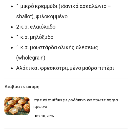
1 μικρό κρεμμύδι (ιδανικά ασκαλώνιο –
shallot), ψιλοκομμένο
2 κ.σ. ελαιόλαδο
1 κ.σ. μηλόξυδο
1 κ.σ. μουστάρδα ολικής αλέσεως
(wholegrain)
Αλάτι και φρεσκοτριμμένο μαύρο πιπέρι
Διαβάστε ακόμη
Υγιεινά muffins με ροδάκινο και πρωτεΐνη για
πρωινό
ΙΟΥ 10, 2026