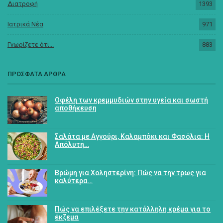
Διατροφή
1393
Ιατρικά Νέα
971
Γνωρίζετε ότι...
883
ΠΡΟΣΦΑΤΑ ΑΡΘΡΑ
Οφέλη των κρεμμυδιών στην υγεία και σωστή
αποθήκευση
Σαλάτα με Αγγούρι, Καλαμπόκι και Φασόλια: Η
Απόλυτη…
Βρώμη για Χοληστερίνη: Πώς να την τρως για
καλύτερα…
Πώς να επιλέξετε την κατάλληλη κρέμα για το
έκζεμα