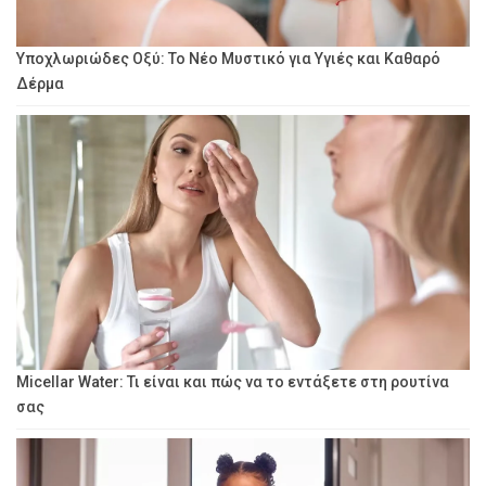
Υποχλωριώδες Οξύ: Το Νέο Μυστικό για Υγιές και Καθαρό
Δέρμα
Micellar Water: Τι είναι και πώς να το εντάξετε στη ρουτίνα
σας