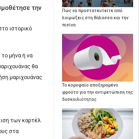
σμοθέτησε την
Πώς να προστατευτείτε από
λοιμώξεις στη θάλασσα και την
πισίνα
στο ιστορικό
το μήνα ή να
μαριχουάνας θα
ρήση μαριχουάνας
Το κορυφαίο αποξηραμένο
φρούτο για την αντιμετώπιση της
δυσκοιλιότητας
πιση των καρτέλ
ους στα