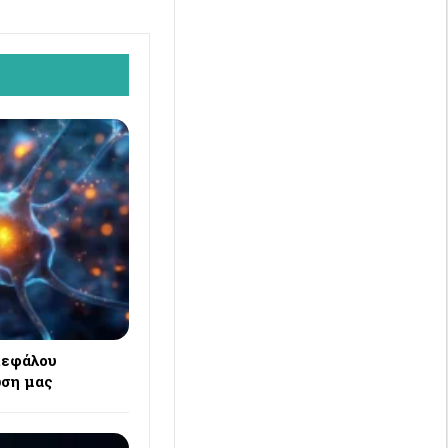
κεφάλου
ση μας