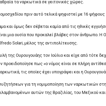
αθραία τα ναρκωτικά σε γειτονικές χώρες.
νομοσχεδίου πριν αυτό τελικά ψηφιστεί με 16 ψήφους 
α και όμως δεν σέβεται καμία από τις ηθικές εγγυήσε
ίναι μια ουσία που προκαλεί βλάβες στον άνθρωπο. Η 
lfredo Solari, μέλος της αντιπολίτευσης.
υλή της Ουρουγουάης τον Ιούλιο και είχε από τότε δεχ
 προειδοποίησε πως «ο νόμος είναι σε πλήρη αντίθεσ
ρκωτικά, τις οποίες έχει υπογράψει και η Ουρουγουά
συζητήσεων για τη νομιμοποίηση των ναρκωτικών στη
λαμβανομένων αυτών της Βραζιλίας, του Μεξικού και 