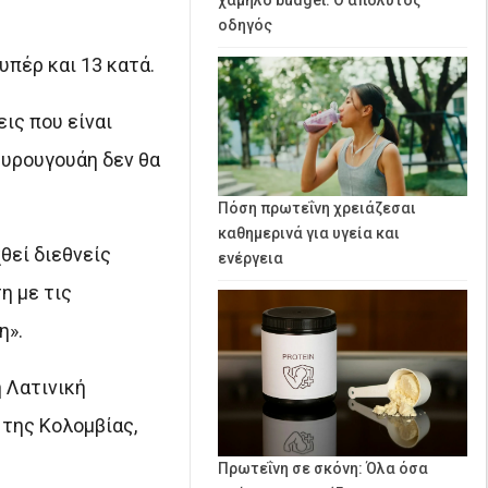
οδηγός
υπέρ και 13 κατά.
ις που είναι
Ουρουγουάη δεν θα
Πόση πρωτεΐνη χρειάζεσαι
καθημερινά για υγεία και
θεί διεθνείς
ενέργεια
η με τις
η».
 Λατινική
της Κολομβίας,
Πρωτεΐνη σε σκόνη: Όλα όσα