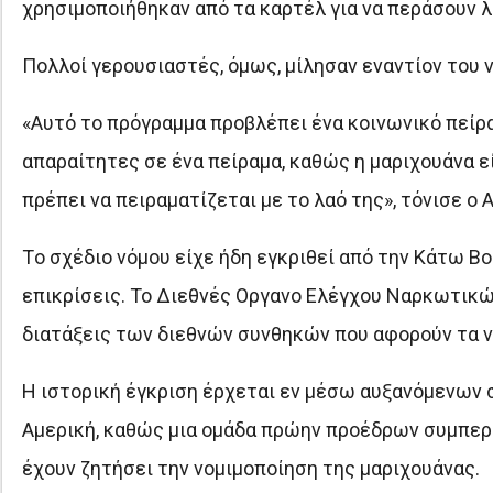
χρησιμοποιήθηκαν από τα καρτέλ για να περάσουν λ
Πολλοί γερουσιαστές, όμως, μίλησαν εναντίον του 
«Αυτό το πρόγραμμα προβλέπει ένα κοινωνικό πείραμ
απαραίτητες σε ένα πείραμα, καθώς η μαριχουάνα ε
πρέπει να πειραματίζεται με το λαό της», τόνισε ο A
Τo σχέδιο νόμου είχε ήδη εγκριθεί από την Κάτω Βο
επικρίσεις. Το Διεθνές Οργανο Ελέγχου Ναρκωτικών
διατάξεις των διεθνών συνθηκών που αφορούν τα να
Η ιστορική έγκριση έρχεται εν μέσω αυξανόμενων 
Αμερική, καθώς μια ομάδα πρώην προέδρων συμπερι
έχουν ζητήσει την νομιμοποίηση της μαριχουάνας.