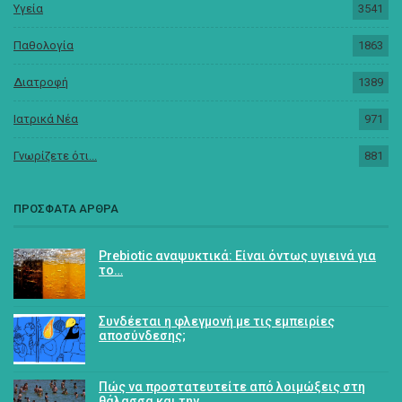
Υγεία
3541
Παθολογία
1863
Διατροφή
1389
Ιατρικά Νέα
971
Γνωρίζετε ότι...
881
ΠΡΟΣΦΑΤΑ ΑΡΘΡΑ
Prebiotic αναψυκτικά: Είναι όντως υγιεινά για
το…
Συνδέεται η φλεγμονή με τις εμπειρίες
αποσύνδεσης;
Πώς να προστατευτείτε από λοιμώξεις στη
θάλασσα και την…