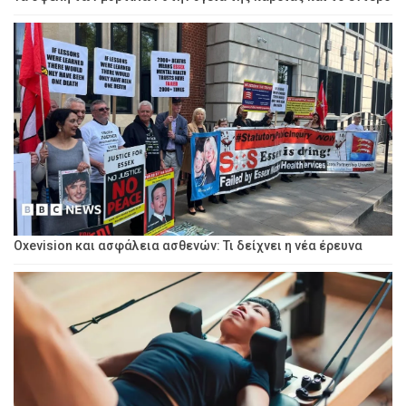
Oxevision και ασφάλεια ασθενών: Τι δείχνει η νέα έρευνα