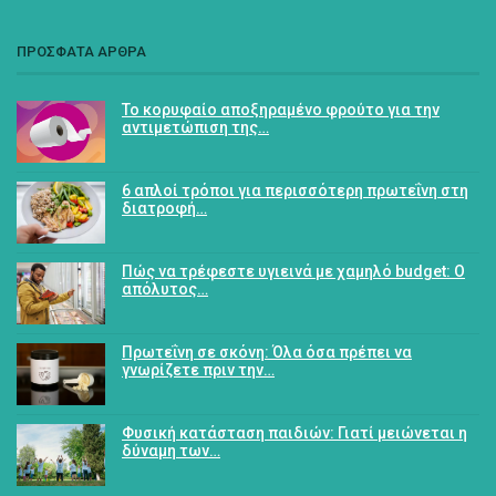
ΠΡΟΣΦΑΤΑ ΑΡΘΡΑ
Το κορυφαίο αποξηραμένο φρούτο για την
αντιμετώπιση της…
6 απλοί τρόποι για περισσότερη πρωτεΐνη στη
διατροφή…
Πώς να τρέφεστε υγιεινά με χαμηλό budget: Ο
απόλυτος…
Πρωτεΐνη σε σκόνη: Όλα όσα πρέπει να
γνωρίζετε πριν την…
Φυσική κατάσταση παιδιών: Γιατί μειώνεται η
δύναμη των…