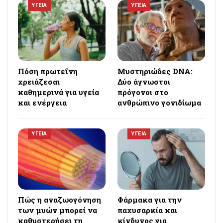
ΥΓΕΙΑ
ΥΓΕΙΑ
Πόση πρωτεΐνη
Μυστηριώδες DNA:
χρειάζεσαι
Δύο άγνωστοι
καθημερινά για υγεία
πρόγονοι στο
και ενέργεια
ανθρώπινο γονιδίωμα
ΥΓΕΙΑ
ΥΓΕΙΑ
Πώς η αναζωογόνηση
Φάρμακα για την
των μυών μπορεί να
παχυσαρκία και
καθυστερήσει τη
κίνδυνος για