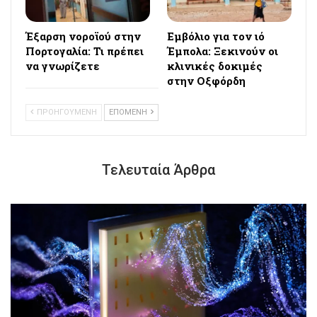
Έξαρση νοροϊού στην
Εμβόλιο για τον ιό
Πορτογαλία: Τι πρέπει
Έμπολα: Ξεκινούν οι
να γνωρίζετε
κλινικές δοκιμές
στην Οξφόρδη
ΠΡΟΗΓΟΥΜΕΝΗ
ΕΠΟΜΕΝΗ
Τελευταία Άρθρα