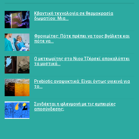
Κβαντική τεχνολογία σε θερμοκρασία
δωματίου: Μια…
Φρονιμίτες: Πότε πρέπει να τους βγάλετε και
πότε να…
Ο μετεωρίτης στο Νιου Τζέρσεϊ αποκαλύπτει
τα μυστικά…
Prebiotic αναψυκτικά: Είναι όντως υγιεινά για
το…
Συνδέεται η φλεγμονή με τις εμπειρίες
αποσύνδεσης;