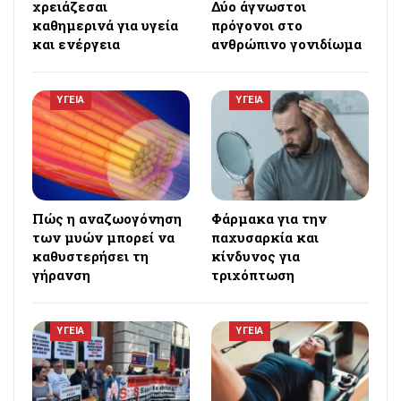
χρειάζεσαι
Δύο άγνωστοι
καθημερινά για υγεία
πρόγονοι στο
και ενέργεια
ανθρώπινο γονιδίωμα
ΥΓΕΙΑ
ΥΓΕΙΑ
Πώς η αναζωογόνηση
Φάρμακα για την
των μυών μπορεί να
παχυσαρκία και
καθυστερήσει τη
κίνδυνος για
γήρανση
τριχόπτωση
ΥΓΕΙΑ
ΥΓΕΙΑ