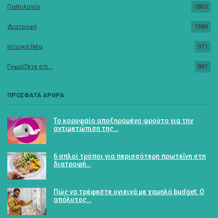
Παθολογία
1863
Διατροφή
1389
Ιατρικά Νέα
971
Γνωρίζετε ότι...
881
ΠΡΟΣΦΑΤΑ ΑΡΘΡΑ
Το κορυφαίο αποξηραμένο φρούτο για την
αντιμετώπιση της…
6 απλοί τρόποι για περισσότερη πρωτεΐνη στη
διατροφή…
Πώς να τρέφεστε υγιεινά με χαμηλό budget: Ο
απόλυτος…