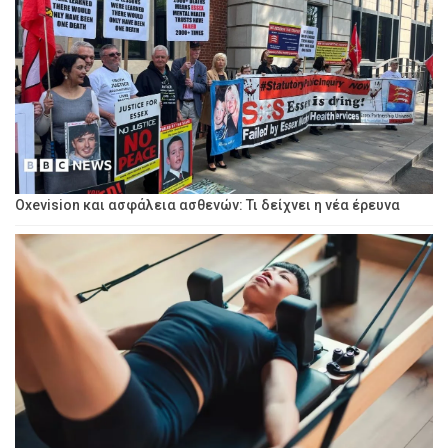
Oxevision και ασφάλεια ασθενών: Τι δείχνει η νέα έρευνα