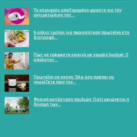
Το κορυφαίο αποξηραμένο φρούτο για την
αντιμετώπιση της…
6 απλοί τρόποι για περισσότερη πρωτεΐνη στη
διατροφή…
Πώς να τρέφεστε υγιεινά με χαμηλό budget: Ο
απόλυτος…
Πρωτεΐνη σε σκόνη: Όλα όσα πρέπει να
γνωρίζετε πριν την…
Φυσική κατάσταση παιδιών: Γιατί μειώνεται η
δύναμη των…