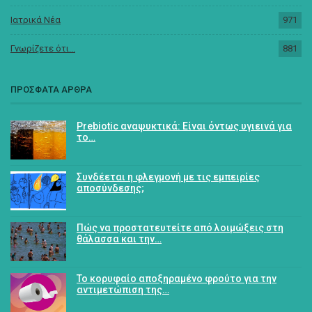
Ιατρικά Νέα
971
Γνωρίζετε ότι...
881
ΠΡΟΣΦΑΤΑ ΑΡΘΡΑ
Prebiotic αναψυκτικά: Είναι όντως υγιεινά για
το…
Συνδέεται η φλεγμονή με τις εμπειρίες
αποσύνδεσης;
Πώς να προστατευτείτε από λοιμώξεις στη
θάλασσα και την…
Το κορυφαίο αποξηραμένο φρούτο για την
αντιμετώπιση της…