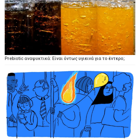
Prebiotic αναψυκτικά: Είναι όντως υγιεινά για το έντερο;