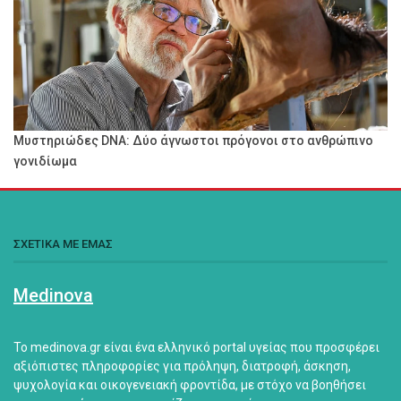
Μυστηριώδες DNA: Δύο άγνωστοι πρόγονοι στο ανθρώπινο
γονιδίωμα
ΣΧΕΤΙΚΑ ΜΕ ΕΜΑΣ
Medinova
Το medinova.gr είναι ένα ελληνικό portal υγείας που προσφέρει
αξιόπιστες πληροφορίες για πρόληψη, διατροφή, άσκηση,
ψυχολογία και οικογενειακή φροντίδα, με στόχο να βοηθήσει