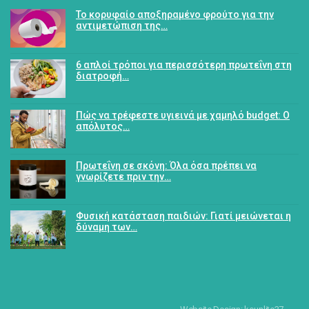
Το κορυφαίο αποξηραμένο φρούτο για την
αντιμετώπιση της…
6 απλοί τρόποι για περισσότερη πρωτεΐνη στη
διατροφή…
Πώς να τρέφεστε υγιεινά με χαμηλό budget: Ο
απόλυτος…
Πρωτεΐνη σε σκόνη: Όλα όσα πρέπει να
γνωρίζετε πριν την…
Φυσική κατάσταση παιδιών: Γιατί μειώνεται η
δύναμη των…