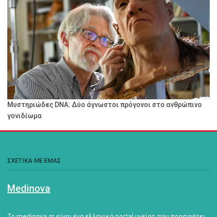
Μυστηριώδες DNA: Δύο άγνωστοι πρόγονοι στο ανθρώπινο
γονιδίωμα
ΣΧΕΤΙΚΑ ΜΕ ΕΜΑΣ
Medinova
Το medinova.gr είναι ένα ελληνικό portal υγείας που προσφέρει