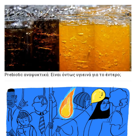
Prebiotic αναψυκτικά: Είναι όντως υγιεινά για το έντερο;