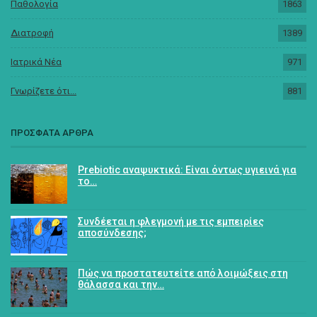
Παθολογία
1863
Διατροφή
1389
Ιατρικά Νέα
971
Γνωρίζετε ότι...
881
ΠΡΟΣΦΑΤΑ ΑΡΘΡΑ
Prebiotic αναψυκτικά: Είναι όντως υγιεινά για
το…
Συνδέεται η φλεγμονή με τις εμπειρίες
αποσύνδεσης;
Πώς να προστατευτείτε από λοιμώξεις στη
θάλασσα και την…