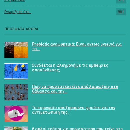
Γνωρίζετε ότι...
881
ΠΡΟΣΦΑΤΑ ΑΡΘΡΑ
Prebiotic αναψυκτικά: Είναι όντως υγιεινά για
το…
Συνδέεται η φλεγμονή με τις εμπειρίες
αποσύνδεσης;
Πώς να προστατευτείτε από λοιμώξεις στη
θάλασσα και την…
Το κορυφαίο αποξηραμένο φρούτο για την
αντιμετώπιση της…
6 απλοί τρόποι για περισσότερη πρωτεΐνη στη