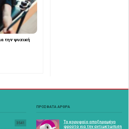
ια την ψυχική
ΠΡΟΣΦΑΤΑ ΑΡΘΡΑ
Το κορυφαίο αποξηραμένο
3541
φρούτο για την αντιμετώπιση