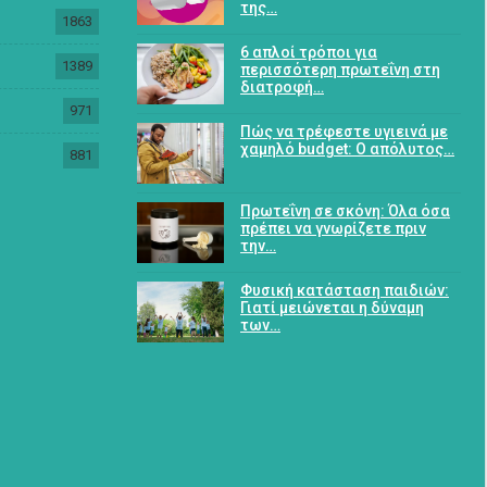
της…
1863
6 απλοί τρόποι για
1389
περισσότερη πρωτεΐνη στη
διατροφή…
971
Πώς να τρέφεστε υγιεινά με
χαμηλό budget: Ο απόλυτος…
881
Πρωτεΐνη σε σκόνη: Όλα όσα
πρέπει να γνωρίζετε πριν
την…
Φυσική κατάσταση παιδιών:
Γιατί μειώνεται η δύναμη
των…