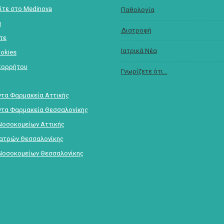
ίτε στο Medinova
Παθολογία
α
Διατροφή
στε
Ιατρικά Νέα
ookies
πορρήτου
Γνωρίζετε ότι...
τα Φαρμακεία Αττικής
τα Φαρμακεία Θεσσαλονίκης
Νοσοκομείων Αττικής
Ιατρών Θεσσαλονίκης
Νοσοκομείων Θεσσαλονίκης