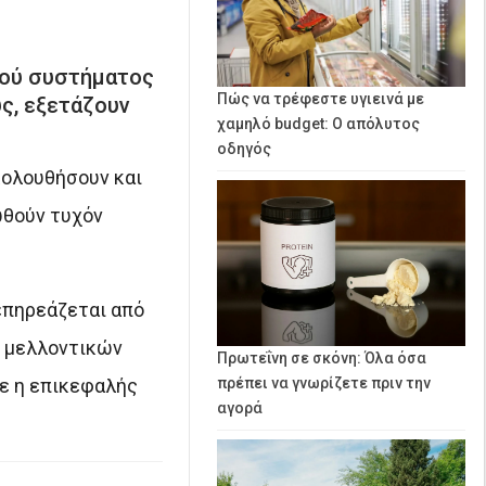
κού συστήματος
Πώς να τρέφεστε υγιεινά με
ς, εξετάζουν
χαμηλό budget: Ο απόλυτος
οδηγός
κολουθήσουν και
ωθούν τυχόν
επηρεάζεται από
ν μελλοντικών
Πρωτεΐνη σε σκόνη: Όλα όσα
σε η επικεφαλής
πρέπει να γνωρίζετε πριν την
αγορά