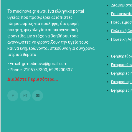
Διαφημιστε
Το medinova.gr είναι ένα ελληνικό portal
Επικοινωνί
υγείας που προσφέρει αξιόπιστες
Ποιοι είμα
πληροφορίες για πρόληψη, διατροφή,
άσκηση, ψυχολογία και οικογενειακή
Πολιτική C
φροντίδα, με στόχο να βοηθήσει τους
Πολιτική Α
αναγνώστες να φροντίζουν την υγεία τους
και να ενημερώνονται υπεύθυνα για σύγχρονα
ιατρικά θέματα.
Εφημερεύον
• Email: grmedinova@gmail.com
Εφημερεύον
• Phone: 2105757300, 6979200307
Εφημερίες 
Διαβάστε Περισσότερα...
Εφημερίες 
Εφημερίες 