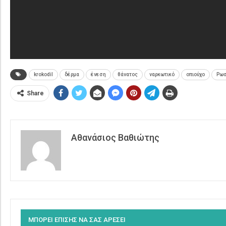
krokodil
δέρμα
ένεση
θάνατος
ναρκωτικό
οπιούχο
Ρωσ
Share
Αθανάσιος Βαθιώτης
ΜΠΟΡΕΙ ΕΠΙΣΗΣ ΝΑ ΣΑΣ ΑΡΕΣΕΙ