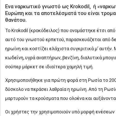
Ενα ναρκωτικό γνωστό ως Krokodil, ή «ναρκω
Ευρώπη και τα αποτελέσματά του είναι τρομα
θανάτου.
Το Κrokodil (κροκόδειλος) που ονομάστηκε έτσι απ
αυτό του γνωστού ερπετού, παρασκευάζεται από δεσ
ηρωίνη και κοστίζει ελάχιστα συγκριτικά μ’ αυτήν.
κωδεΐνη, υγρά αναπτήρων, βενζίνη, διαλυτικά μπογιά
σούπερ μάρκετ σε ιδιαίτερα χαμηλή τιμή.
Χρησιμοποιήθηκε για πρώτη φορά στη Ρωσία το 200
δύσκολο να περάσει λαθραία η ηρωίνη. Από τη Ρωσ
μαρτυρούν τα κρούσματα που ολοένα και αυξάνονται
Οι χρήστες την χρησιμοποιούν υπό μορφή ενέσεων γι