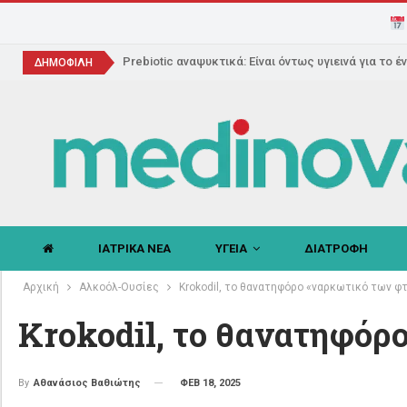
Prebiotic αναψυκτικά: Είναι όντως υγιεινά για το έ
ΔΗΜΟΦΙΛΗ
ΙΑΤΡΙΚΑ ΝΕΑ
ΥΓΕΙΑ
ΔΙΑΤΡΟΦΗ
Αρχική
Αλκοόλ-Oυσίες
Κrokodil, το θανατηφόρο «ναρκωτικό των 
Κrokodil, το θανατηφό
ΦΕΒ 18, 2025
By
Αθανάσιος Βαθιώτης