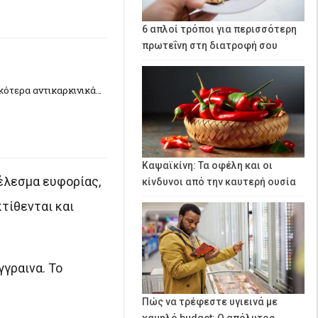
6 απλοί τρόποι για περισσότερη
πρωτεΐνη στη διατροφή σου
κότερα αντικαρκινικά…
Καψαϊκίνη: Τα οφέλη και οι
έλεσμα ευφορίας,
κίνδυνοι από την καυτερή ουσία
κτίθενται και
γγραινα. Το
Πώς να τρέφεστε υγιεινά με
χαμηλό budget: Ο απόλυτος