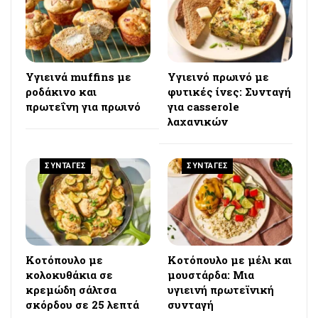
Υγιεινά muffins με
Υγιεινό πρωινό με
ροδάκινο και
φυτικές ίνες: Συνταγή
πρωτεΐνη για πρωινό
για casserole
λαχανικών
ΣΥΝΤΑΓΕΣ
ΣΥΝΤΑΓΕΣ
Κοτόπουλο με
Κοτόπουλο με μέλι και
κολοκυθάκια σε
μουστάρδα: Μια
κρεμώδη σάλτσα
υγιεινή πρωτεϊνική
σκόρδου σε 25 λεπτά
συνταγή