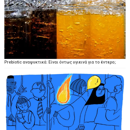
Prebiotic αναψυκτικά: Είναι όντως υγιεινά για το έντερο;