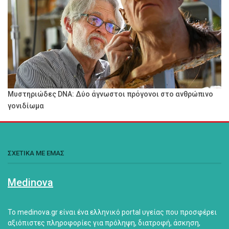
Μυστηριώδες DNA: Δύο άγνωστοι πρόγονοι στο ανθρώπινο
γονιδίωμα
ΣΧΕΤΙΚΑ ΜΕ ΕΜΑΣ
Medinova
Το medinova.gr είναι ένα ελληνικό portal υγείας που προσφέρει
αξιόπιστες πληροφορίες για πρόληψη, διατροφή, άσκηση,