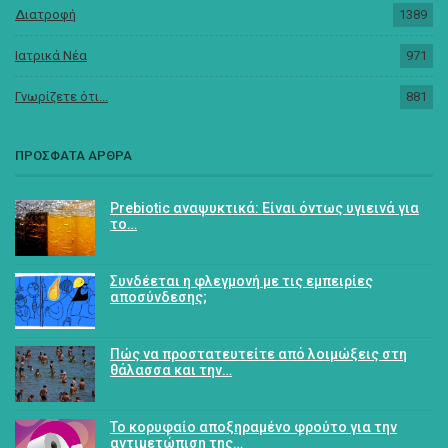
Διατροφή
1389
Ιατρικά Νέα
971
Γνωρίζετε ότι...
881
ΠΡΟΣΦΑΤΑ ΑΡΘΡΑ
Prebiotic αναψυκτικά: Είναι όντως υγιεινά για
το…
Συνδέεται η φλεγμονή με τις εμπειρίες
αποσύνδεσης;
Πώς να προστατευτείτε από λοιμώξεις στη
θάλασσα και την…
Το κορυφαίο αποξηραμένο φρούτο για την
αντιμετώπιση της…