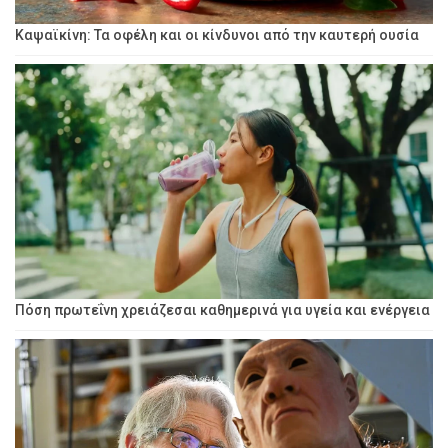
Καψαϊκίνη: Τα οφέλη και οι κίνδυνοι από την καυτερή ουσία
Πόση πρωτεΐνη χρειάζεσαι καθημερινά για υγεία και ενέργεια