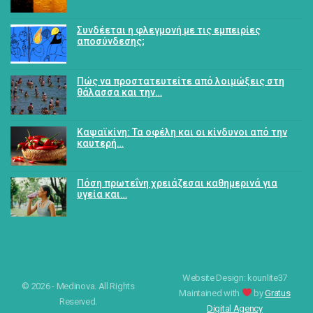
Συνδέεται η φλεγμονή με τις εμπειρίες
αποσύνδεσης;
Πώς να προστατευτείτε από λοιμώξεις στη
θάλασσα και την…
Καψαϊκίνη: Τα οφέλη και οι κίνδυνοι από την
καυτερή…
Πόση πρωτεΐνη χρειάζεσαι καθημερινά για
υγεία και…
Website Design: kounlite37
© 2026 - Medinova. All Rights
Maintained with
by
Gratus
Reserved.
Digital Agency