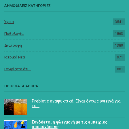
ΔΗΜΟΦΙΛΕΙΣ ΚΑΤΗΓΟΡΙΕΣ
Υγεία
3541
Παθολογία
1863
Διατροφή
1389
Ιατρικά Νέα
971
Γνωρίζετε ότι...
881
ΠΡΟΣΦΑΤΑ ΑΡΘΡΑ
Prebiotic αναψυκτικά: Είναι όντως υγιεινά για
το…
Συνδέεται η φλεγμονή με τις εμπειρίες
αποσύνδεσης;