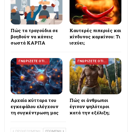
Πώς τα τραγούδια σε
Καυτερές πιπεριές και
βοηθούν να κάνεις
κίνδυνος καρκίνου: Τι
σωστά ΚΑΡΠΑ
ισχύει;
ΓΝΩΡΙΖΕΤΕ ΟΤΙ...
ΓΝΩΡΙΖΕΤΕ ΟΤΙ...
Αρχαία κύτταρα του
Πώς οι άνθρωποι
εγκεφάλου ελέγχουν
έγιναν ψηλότεροι
τη συγκέντρωση μας
κατά την εξέλιξη;
ΠΡΟΗΓΟΥΜΕΝΗ
ΕΠΟΜΕΝΗ