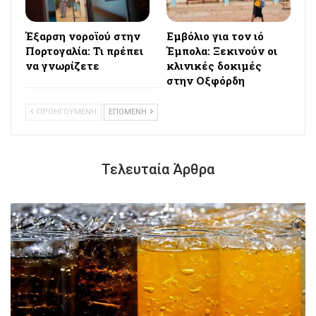
Έξαρση νοροϊού στην
Εμβόλιο για τον ιό
Πορτογαλία: Τι πρέπει
Έμπολα: Ξεκινούν οι
να γνωρίζετε
κλινικές δοκιμές
στην Οξφόρδη
ΠΡΟΗΓΟΥΜΕΝΗ
ΕΠΟΜΕΝΗ
Τελευταία Άρθρα