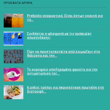
ΠΡΟΣΦΑΤΑ ΑΡΘΡΑ
Prebiotic αναψυκτικά: Είναι όντως υγιεινά για
το…
Συνδέεται η φλεγμονή με τις εμπειρίες
αποσύνδεσης;
Πώς να προστατευτείτε από λοιμώξεις στη
θάλασσα και την…
Το κορυφαίο αποξηραμένο φρούτο για την
αντιμετώπιση της…
6 απλοί τρόποι για περισσότερη πρωτεΐνη στη
διατροφή…