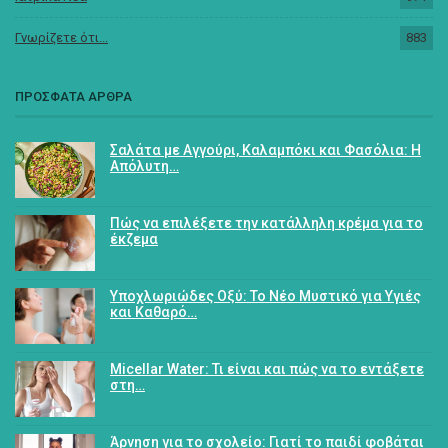
Γνωρίζετε ότι...
883
ΠΡΟΣΦΑΤΑ ΑΡΘΡΑ
Σαλάτα με Αγγούρι, Καλαμπόκι και Φασόλια: Η
Απόλυτη…
Πώς να επιλέξετε την κατάλληλη κρέμα για το
έκζεμα
Υποχλωριώδες Οξύ: Το Νέο Μυστικό για Υγιές
και Καθαρό…
Micellar Water: Τι είναι και πώς να το εντάξετε
στη…
Άρνηση για το σχολείο: Γιατί το παιδί φοβάται