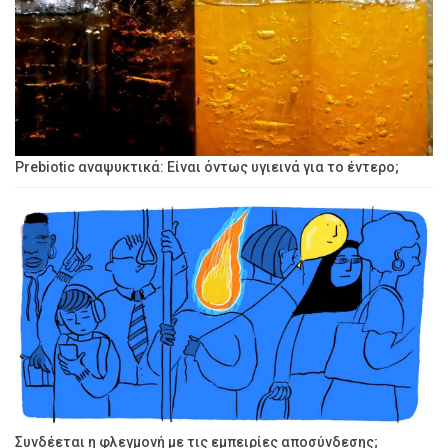
Prebiotic αναψυκτικά: Είναι όντως υγιεινά για το έντερο;
Συνδέεται η φλεγμονή με τις εμπειρίες αποσύνδεσης;