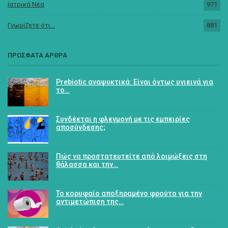
Ιατρικά Νέα
971
Γνωρίζετε ότι...
881
ΠΡΟΣΦΑΤΑ ΑΡΘΡΑ
Prebiotic αναψυκτικά: Είναι όντως υγιεινά για
το…
Συνδέεται η φλεγμονή με τις εμπειρίες
αποσύνδεσης;
Πώς να προστατευτείτε από λοιμώξεις στη
θάλασσα και την…
Το κορυφαίο αποξηραμένο φρούτο για την
αντιμετώπιση της…