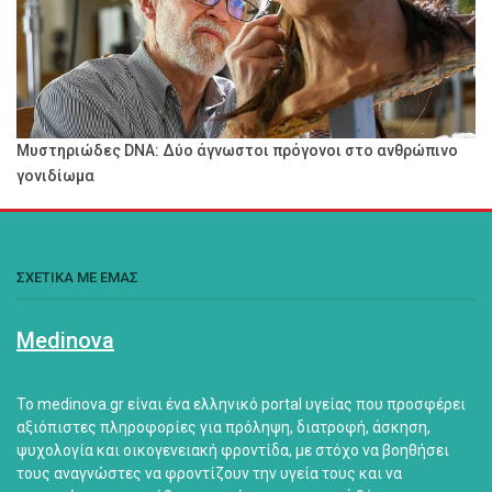
Μυστηριώδες DNA: Δύο άγνωστοι πρόγονοι στο ανθρώπινο
γονιδίωμα
ΣΧΕΤΙΚΑ ΜΕ ΕΜΑΣ
Medinova
Το medinova.gr είναι ένα ελληνικό portal υγείας που προσφέρει
αξιόπιστες πληροφορίες για πρόληψη, διατροφή, άσκηση,
ψυχολογία και οικογενειακή φροντίδα, με στόχο να βοηθήσει
τους αναγνώστες να φροντίζουν την υγεία τους και να