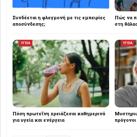
Συνδέεται η φλεγμονή με τις εμπειρίες
Πώς να π
αποσύνδεσης;
στη θάλασ
ΥΓΕΙΑ
ΥΓΕΙΑ
Πόση πρωτεΐνη χρειάζεσαι καθημερινά
Μυστηριώ
για υγεία και ενέργεια
πρόγονοι