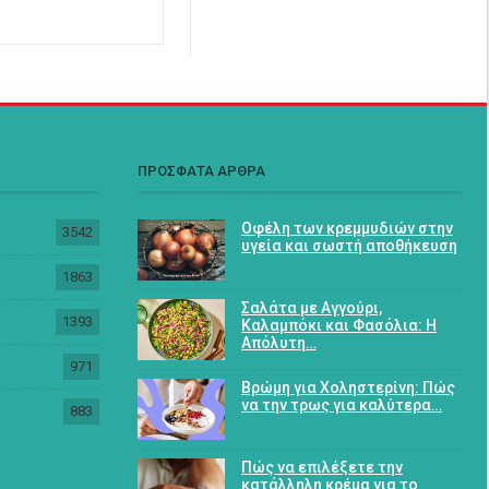
ΠΡΟΣΦΑΤΑ ΑΡΘΡΑ
Οφέλη των κρεμμυδιών στην
3542
υγεία και σωστή αποθήκευση
1863
Σαλάτα με Αγγούρι,
1393
Καλαμπόκι και Φασόλια: Η
Απόλυτη…
971
Βρώμη για Χοληστερίνη: Πώς
να την τρως για καλύτερα…
883
Πώς να επιλέξετε την
κατάλληλη κρέμα για το