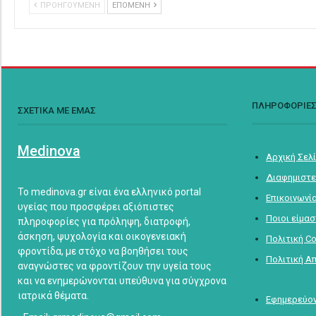
ΠΡΟΗΓΟΥΜΕΝΗ
ΕΠΟΜΕΝΗ
ΠΛΗΡΟΦΟΡΙΕ
ΣΧΕΤΙΚΑ ΜΕ ΕΜΑΣ
Medinova
Αρχική Σελ
Διαφημιστε
Το medinova.gr είναι ένα ελληνικό portal
Επικοινωνί
υγείας που προσφέρει αξιόπιστες
Ποιοι είμα
πληροφορίες για πρόληψη, διατροφή,
άσκηση, ψυχολογία και οικογενειακή
Πολιτική C
φροντίδα, με στόχο να βοηθήσει τους
Πολιτική Α
αναγνώστες να φροντίζουν την υγεία τους
και να ενημερώνονται υπεύθυνα για σύγχρονα
ιατρικά θέματα.
Εφημερεύον