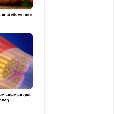
 οι κίνδυνοι από
ων μυών μπορεί
ρανση