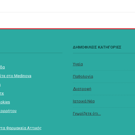
Σ
ΔΗΜΟΦΙΛΕΙΣ ΚΑΤΗΓΟΡΙΕΣ
Υγεία
ίδα
ίτε στο Medinova
Παθολογία
α
Διατροφή
στε
Ιατρικά Νέα
ookies
πορρήτου
Γνωρίζετε ότι...
τα Φαρμακεία Αττικής