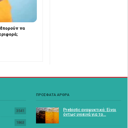
Μπορούν να
εριφορά;
ΠΡΟΣΦΑΤΑ ΑΡΘΡΑ
Prebiotic αναψυκτικά: Είναι
3541
όντως υγιεινά για το…
1863