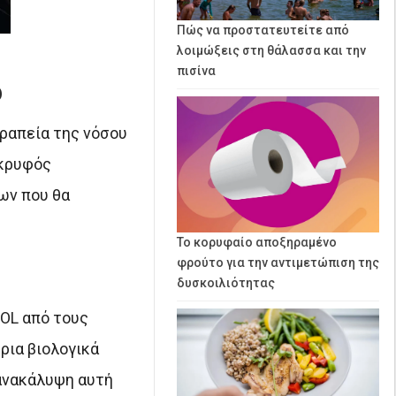
Πώς να προστατευτείτε από
λοιμώξεις στη θάλασσα και την
πισίνα
ρ
εραπεία της νόσου
 κρυφός
ων που θα
Το κορυφαίο αποξηραμένο
φρούτο για την αντιμετώπιση της
δυσκοιλιότητας
DOL από τους
ρια βιολογικά
 ανακάλυψη αυτή