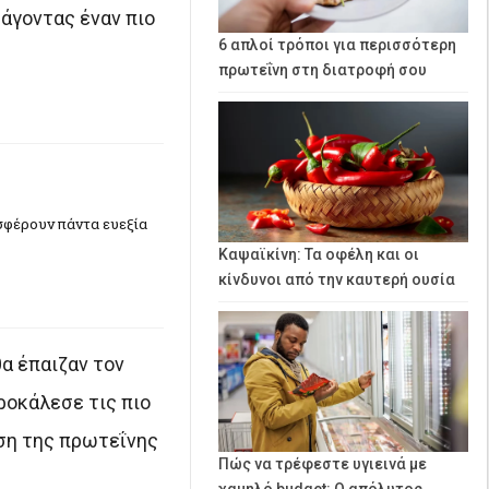
άγοντας έναν πιο
6 απλοί τρόποι για περισσότερη
πρωτεΐνη στη διατροφή σου
σφέρουν πάντα ευεξία
Καψαϊκίνη: Τα οφέλη και οι
κίνδυνοι από την καυτερή ουσία
θα έπαιζαν τον
ροκάλεσε τις πιο
ωση της πρωτεΐνης
Πώς να τρέφεστε υγιεινά με
χαμηλό budget: Ο απόλυτος