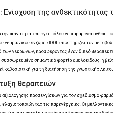
 Ενίσχυση της ανθεκτικότητας 
στην ικανότητα του εγκεφάλου να παραμένει ανθεκτικ
υ νευρωνικού ενζύμου IDOL υποστηρίζει τον μεταβολ
ξύ των νευρώνων, προσφέροντας έναν διπλό θεραπευτι
η συσσωρευμένο σημαντικό φορτίο αμυλοειδούς, η βε
ί καθοριστική για τη διατήρηση της γνωστικής λειτου
τυξη θεραπειών
ία αξιολόγησης προσεγγίσεων για τον σχεδιασμό φαρμ
, ελαχιστοποιώντας τις παρενέργειες. Οι μελλοντικέ
οκλινικά μοντέλα, με στόχο τη διερεύνηση της δράσ