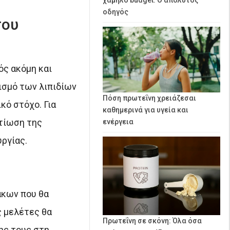
οδηγός
του
ός ακόμη και
ισμό των λιπιδίων
Πόση πρωτεΐνη χρειάζεσαι
κό στόχο. Για
καθημερινά για υγεία και
λτίωση της
ενέργεια
ργίας.
άκων που θα
ς μελέτες θα
Πρωτεΐνη σε σκόνη: Όλα όσα
ης τους στη