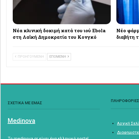
Νέα κλινική δοκιμή κατά του ιού Ebola
Νέο φάρμ
στη Λαϊκή Δημοκρατία του Κονγκό
διαβήτη τ
ΠΡΟΗΓΟΥΜΕΝΗ
ΕΠΟΜΕΝΗ
ΠΛΗΡΟΦΟΡΙΕ
ΣΧΕΤΙΚΑ ΜΕ ΕΜΑΣ
Medinova
Αρχική Σελ
Διαφημιστε
Το medinova.gr είναι ένα ελληνικό portal