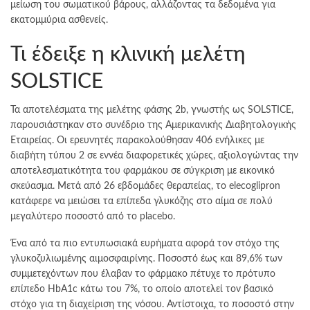
μείωση του σωματικού βάρους, αλλάζοντας τα δεδομένα για
εκατομμύρια ασθενείς.
Τι έδειξε η κλινική μελέτη
SOLSTICE
Τα αποτελέσματα της μελέτης φάσης 2b, γνωστής ως SOLSTICE,
παρουσιάστηκαν στο συνέδριο της Αμερικανικής Διαβητολογικής
Εταιρείας. Οι ερευνητές παρακολούθησαν 406 ενήλικες με
διαβήτη τύπου 2 σε εννέα διαφορετικές χώρες, αξιολογώντας την
αποτελεσματικότητα του φαρμάκου σε σύγκριση με εικονικό
σκεύασμα. Μετά από 26 εβδομάδες θεραπείας, το elecoglipron
κατάφερε να μειώσει τα επίπεδα γλυκόζης στο αίμα σε πολύ
μεγαλύτερο ποσοστό από το placebo.
Ένα από τα πιο εντυπωσιακά ευρήματα αφορά τον στόχο της
γλυκοζυλιωμένης αιμοσφαιρίνης. Ποσοστό έως και 89,6% των
συμμετεχόντων που έλαβαν το φάρμακο πέτυχε το πρότυπο
επίπεδο HbA1c κάτω του 7%, το οποίο αποτελεί τον βασικό
στόχο για τη διαχείριση της νόσου. Αντίστοιχα, το ποσοστό στην