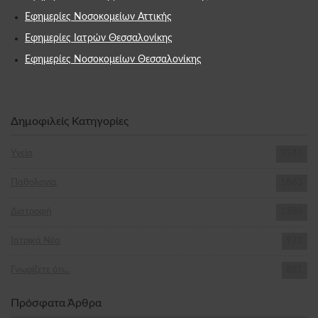
Εφημερίες Νοσοκομείων Αττικής
Εφημερίες Ιατρών Θεσσαλονίκης
Εφημερίες Νοσοκομείων Θεσσαλονίκης
Δημοφιλείς Κατηγορίες
Υγεία
3541
Παθολογία
1863
Διατροφή
1389
Ιατρικά Νέα
971
Γνωρίζετε ότι...
881
Πρόσφατα Άρθρα