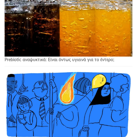
Prebiotic αναψυκτικά: Είναι όντως υγιεινά για το έντερο;