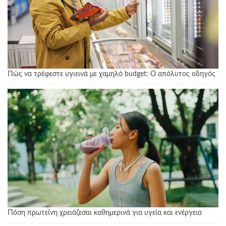
Πώς να τρέφεστε υγιεινά με χαμηλό budget: Ο απόλυτος οδηγός
Πόση πρωτεΐνη χρειάζεσαι καθημερινά για υγεία και ενέργεια