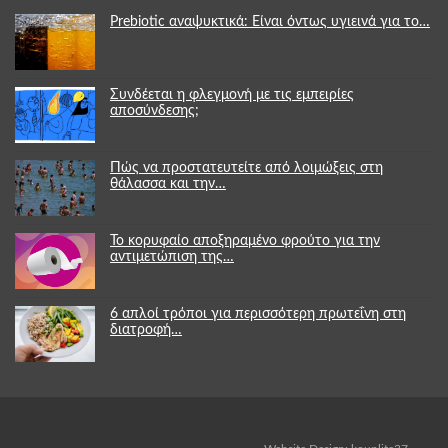
Prebiotic αναψυκτικά: Είναι όντως υγιεινά για το…
Συνδέεται η φλεγμονή με τις εμπειρίες
αποσύνδεσης;
Πώς να προστατευτείτε από λοιμώξεις στη
θάλασσα και την…
Το κορυφαίο αποξηραμένο φρούτο για την
αντιμετώπιση της…
6 απλοί τρόποι για περισσότερη πρωτεΐνη στη
διατροφή…