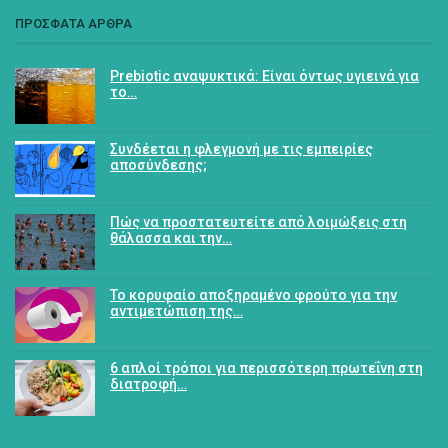
ΠΡΟΣΦΑΤΑ ΑΡΘΡΑ
Prebiotic αναψυκτικά: Είναι όντως υγιεινά για
το…
Συνδέεται η φλεγμονή με τις εμπειρίες
αποσύνδεσης;
Πώς να προστατευτείτε από λοιμώξεις στη
θάλασσα και την…
Το κορυφαίο αποξηραμένο φρούτο για την
αντιμετώπιση της…
6 απλοί τρόποι για περισσότερη πρωτεΐνη στη
διατροφή…