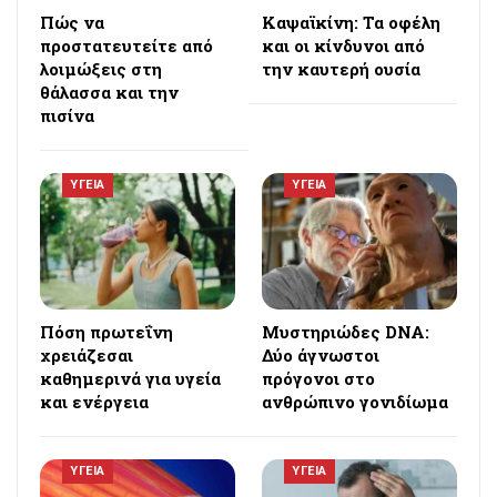
Πώς να
Καψαϊκίνη: Τα οφέλη
προστατευτείτε από
και οι κίνδυνοι από
λοιμώξεις στη
την καυτερή ουσία
θάλασσα και την
πισίνα
ΥΓΕΙΑ
ΥΓΕΙΑ
Πόση πρωτεΐνη
Μυστηριώδες DNA:
χρειάζεσαι
Δύο άγνωστοι
καθημερινά για υγεία
πρόγονοι στο
και ενέργεια
ανθρώπινο γονιδίωμα
ΥΓΕΙΑ
ΥΓΕΙΑ