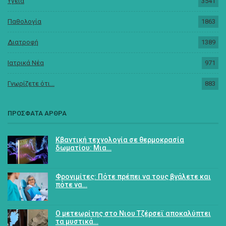
Υγεία
3541
Παθολογία
1863
Διατροφή
1389
Ιατρικά Νέα
971
Γνωρίζετε ότι...
883
ΠΡΟΣΦΑΤΑ ΑΡΘΡΑ
Κβαντική τεχνολογία σε θερμοκρασία
δωματίου: Μια…
Φρονιμίτες: Πότε πρέπει να τους βγάλετε και
πότε να…
Ο μετεωρίτης στο Νιου Τζέρσεϊ αποκαλύπτει
τα μυστικά…