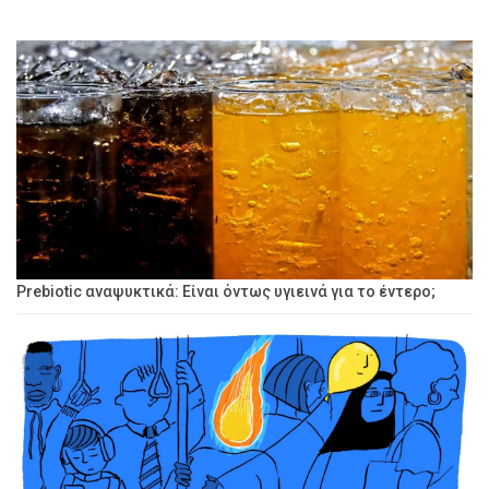
Prebiotic αναψυκτικά: Είναι όντως υγιεινά για το έντερο;