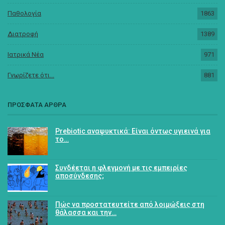
Παθολογία
1863
Διατροφή
1389
Ιατρικά Νέα
971
Γνωρίζετε ότι...
881
ΠΡΟΣΦΑΤΑ ΑΡΘΡΑ
Prebiotic αναψυκτικά: Είναι όντως υγιεινά για
το…
Συνδέεται η φλεγμονή με τις εμπειρίες
αποσύνδεσης;
Πώς να προστατευτείτε από λοιμώξεις στη
θάλασσα και την…