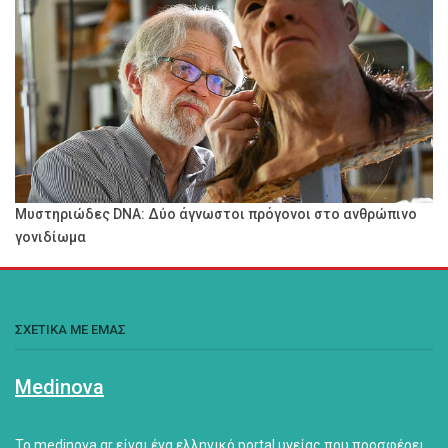
Μυστηριώδες DNA: Δύο άγνωστοι πρόγονοι στο ανθρώπινο
γονιδίωμα
ΣΧΕΤΙΚΑ ΜΕ ΕΜΑΣ
Medinova
Το medinova.gr είναι ένα ελληνικό portal υγείας που προσφέρει