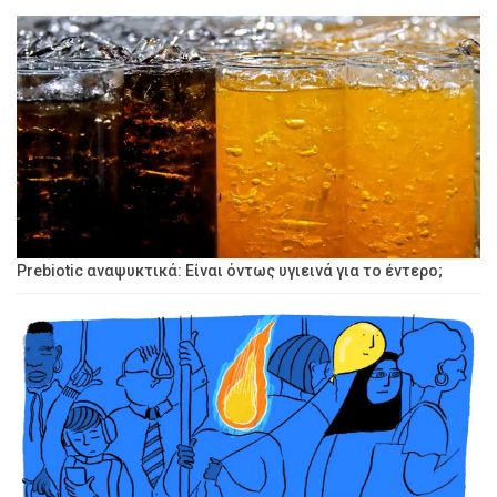
Prebiotic αναψυκτικά: Είναι όντως υγιεινά για το έντερο;