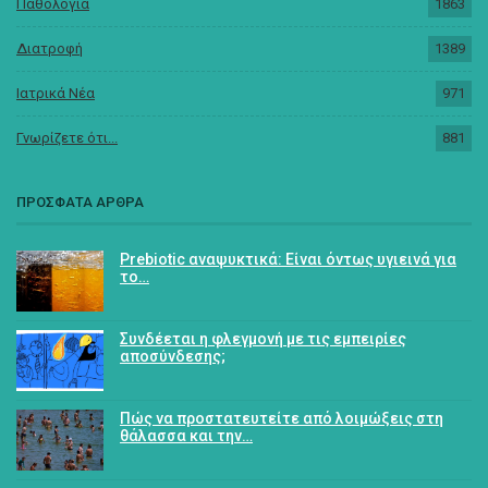
Παθολογία
1863
Διατροφή
1389
Ιατρικά Νέα
971
Γνωρίζετε ότι...
881
ΠΡΟΣΦΑΤΑ ΑΡΘΡΑ
Prebiotic αναψυκτικά: Είναι όντως υγιεινά για
το…
Συνδέεται η φλεγμονή με τις εμπειρίες
αποσύνδεσης;
Πώς να προστατευτείτε από λοιμώξεις στη
θάλασσα και την…