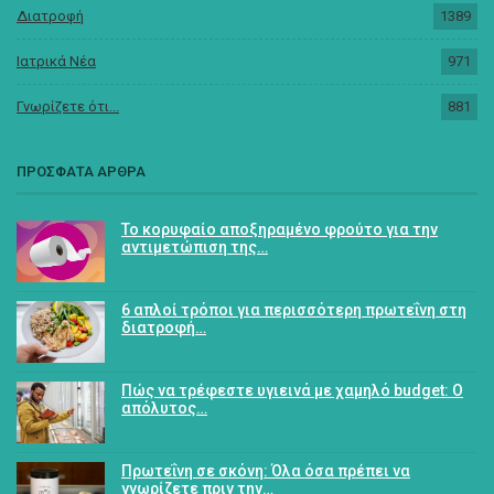
Διατροφή
1389
Ιατρικά Νέα
971
Γνωρίζετε ότι...
881
ΠΡΟΣΦΑΤΑ ΑΡΘΡΑ
Το κορυφαίο αποξηραμένο φρούτο για την
αντιμετώπιση της…
6 απλοί τρόποι για περισσότερη πρωτεΐνη στη
διατροφή…
Πώς να τρέφεστε υγιεινά με χαμηλό budget: Ο
απόλυτος…
Πρωτεΐνη σε σκόνη: Όλα όσα πρέπει να
γνωρίζετε πριν την…