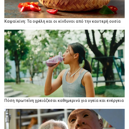
Καψαϊκίνη: Τα οφέλη και οι κίνδυνοι από την καυτερή ουσία
Πόση πρωτεΐνη χρειάζεσαι καθημερινά για υγεία και ενέργεια