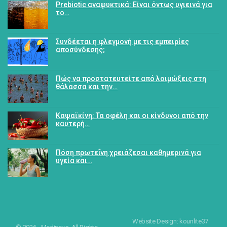
Prebiotic αναψυκτικά: Είναι όντως υγιεινά για
το…
Συνδέεται η φλεγμονή με τις εμπειρίες
αποσύνδεσης;
Πώς να προστατευτείτε από λοιμώξεις στη
θάλασσα και την…
Καψαϊκίνη: Τα οφέλη και οι κίνδυνοι από την
καυτερή…
Πόση πρωτεΐνη χρειάζεσαι καθημερινά για
υγεία και…
Website Design: kounlite37