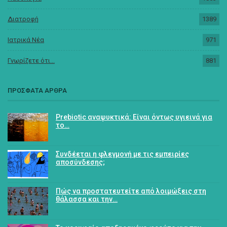
Διατροφή
1389
Ιατρικά Νέα
971
Γνωρίζετε ότι...
881
ΠΡΟΣΦΑΤΑ ΑΡΘΡΑ
Prebiotic αναψυκτικά: Είναι όντως υγιεινά για
το…
Συνδέεται η φλεγμονή με τις εμπειρίες
αποσύνδεσης;
Πώς να προστατευτείτε από λοιμώξεις στη
θάλασσα και την…