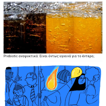
Prebiotic αναψυκτικά: Είναι όντως υγιεινά για το έντερο;