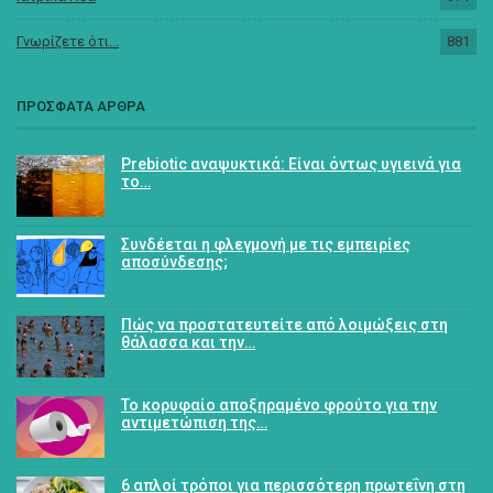
Γνωρίζετε ότι...
881
ΠΡΟΣΦΑΤΑ ΑΡΘΡΑ
Prebiotic αναψυκτικά: Είναι όντως υγιεινά για
το…
Συνδέεται η φλεγμονή με τις εμπειρίες
αποσύνδεσης;
Πώς να προστατευτείτε από λοιμώξεις στη
θάλασσα και την…
Το κορυφαίο αποξηραμένο φρούτο για την
αντιμετώπιση της…
6 απλοί τρόποι για περισσότερη πρωτεΐνη στη