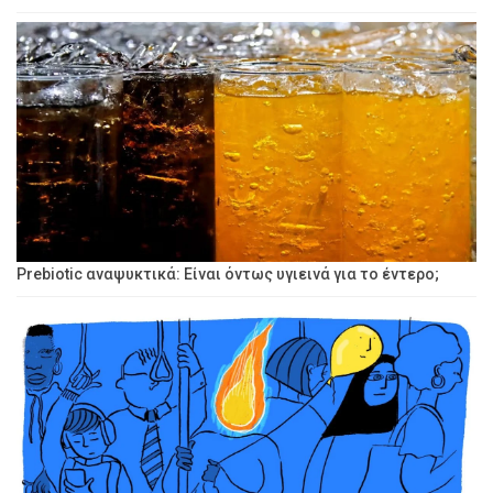
Prebiotic αναψυκτικά: Είναι όντως υγιεινά για το έντερο;