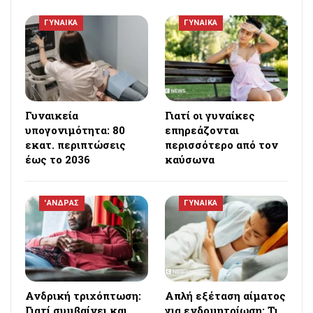
ΓΥΝΑΙΚΑ
ΓΥΝΑΙΚΑ
Γυναικεία
Γιατί οι γυναίκες
υπογονιμότητα: 80
επηρεάζονται
εκατ. περιπτώσεις
περισσότερο από τον
έως το 2036
καύσωνα
'ΑΝΔΡΑΣ
ΓΥΝΑΙΚΑ
Ανδρική τριχόπτωση:
Απλή εξέταση αίματος
Γιατί συμβαίνει και
για ενδομητρίωση: Τι