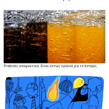
Prebiotic αναψυκτικά: Είναι όντως υγιεινά για το έντερο;