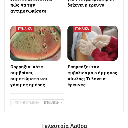
πώς να την
δείχνει η έρευνα
αντιμετωπίσετε
ΓΥΝΑΙΚΑ
ΓΥΝΑΙΚΑ
Ωορρηξία: πότε
Επηρεάζει τον
συμβαίνει,
εμβολιασμό ο έμμηνος
συμπτώματα και
κύκλος; Τι λένε οι
γόνιμες ημέρες
έρευνες
ΠΡΟΗΓΟΥΜΕΝΗ
ΕΠΟΜΕΝΗ
Τελευταία Άρθρα