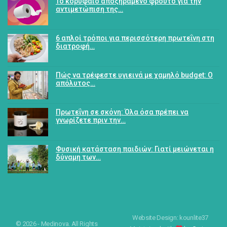
Το κορυφαίο αποξηραμένο φρούτο για την
αντιμετώπιση της…
6 απλοί τρόποι για περισσότερη πρωτεΐνη στη
διατροφή…
Πώς να τρέφεστε υγιεινά με χαμηλό budget: Ο
απόλυτος…
Πρωτεΐνη σε σκόνη: Όλα όσα πρέπει να
γνωρίζετε πριν την…
Φυσική κατάσταση παιδιών: Γιατί μειώνεται η
δύναμη των…
Website Design: kounlite37
© 2026 - Medinova. All Rights