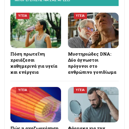
ΥΓΕΙΑ
ΥΓΕΙΑ
Πόση πρωτεΐνη
Μυστηριώδες DNA:
χρειάζεσαι
Δύο άγνωστοι
καθημερινά για υγεία
πρόγονοι στο
και ενέργεια
ανθρώπινο γονιδίωμα
ΥΓΕΙΑ
ΥΓΕΙΑ
Πώς η αναζωογόνηση
Φάρμακα για την