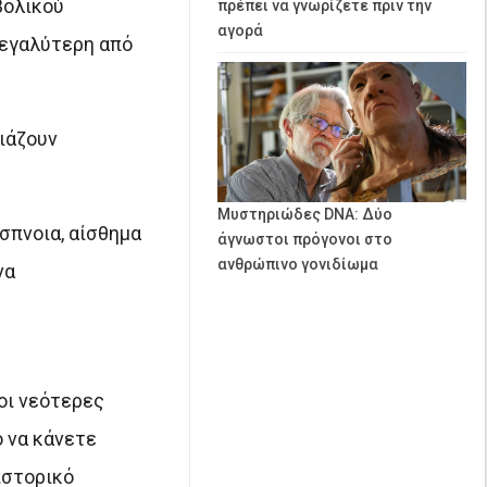
βολικού
πρέπει να γνωρίζετε πριν την
αγορά
μεγαλύτερη από
ιάζουν
Μυστηριώδες DNA: Δύο
σπνοια, αίσθημα
άγνωστοι πρόγονοι στο
ανθρώπινο γονιδίωμα
να
 οι νεότερες
ό να κάνετε
ιστορικό