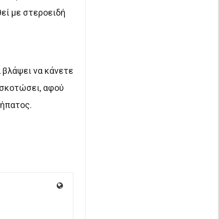
θεί με στεροειδή
 βλάψει να κάνετε
α σκοτώσει, αφού
 ήπατος.