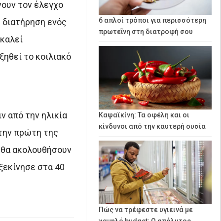
νουν τον έλεγχο
6 απλοί τρόποι για περισσότερη
Η διατήρηση ενός
πρωτεΐνη στη διατροφή σου
οκαλεί
ξηθεί το κοιλιακό
ν από την ηλικία
Καψαϊκίνη: Τα οφέλη και οι
κίνδυνοι από την καυτερή ουσία
 την πρώτη της
υ θα ακολουθήσουν
 ξεκίνησε στα 40
Πώς να τρέφεστε υγιεινά με
χαμηλό budget: Ο απόλυτος