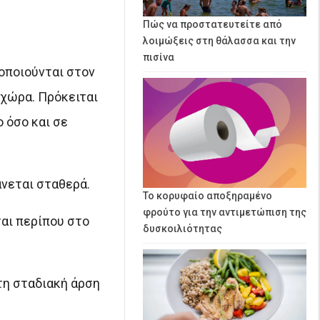
Πώς να προστατευτείτε από
λοιμώξεις στη θάλασσα και την
πισίνα
οποιούνται στον
 χώρα. Πρόκειται
 όσο και σε
άνεται σταθερά.
Το κορυφαίο αποξηραμένο
φρούτο για την αντιμετώπιση της
αι περίπου στο
δυσκοιλιότητας
τη σταδιακή άρση