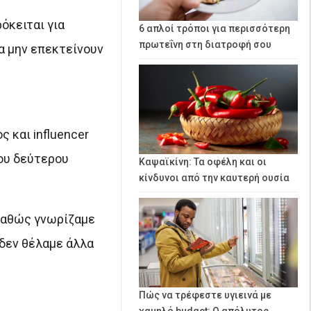
όκειται για
6 απλοί τρόποι για περισσότερη
πρωτεΐνη στη διατροφή σου
α μην επεκτείνουν
 και influencer
του δεύτερου
Καψαϊκίνη: Τα οφέλη και οι
κίνδυνοι από την καυτερή ουσία
 καθώς γνωρίζαμε
 δεν θέλαμε άλλα
Πώς να τρέφεστε υγιεινά με
χαμηλό budget: Ο απόλυτος