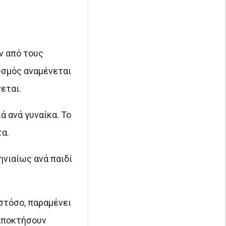
ν από τους
υσμός αναμένεται
εται.
ά ανά γυναίκα. Το
α.
νιαίως ανά παιδί
στόσο, παραμένει
 αποκτήσουν