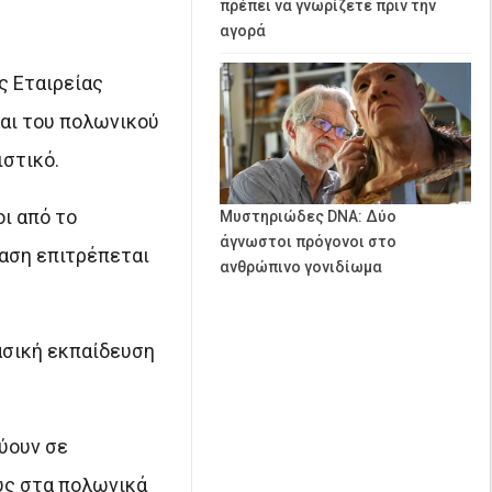
πρέπει να γνωρίζετε πριν την
αγορά
ς Εταιρείας
αι του πολωνικού
ιστικό.
ι από το
Μυστηριώδες DNA: Δύο
άγνωστοι πρόγονοι στο
βαση επιτρέπεται
ανθρώπινο γονιδίωμα
ασική εκπαίδευση
ύουν σε
ους στα πολωνικά