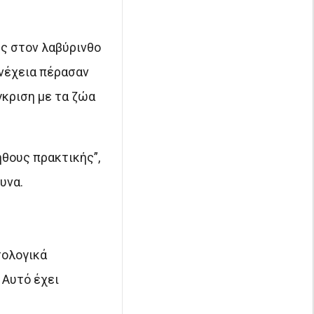
υς στον λαβύρινθο
υνέχεια πέρασαν
γκριση με τα ζώα
ήθους πρακτικής”,
υνα.
σολογικά
 Αυτό έχει