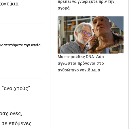
πρέπει να γνωρίζετε πριν την
ποντίκια
αγορά
ροστατέψετε την υγεία…
Μυστηριώδες DNA: Δύο
άγνωστοι πρόγονοι στο
ανθρώπινο γονιδίωμα
 “ανοιχτούς”
ραχίονες,
ς σε επόμενες