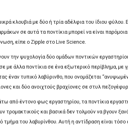
ικρά κλουβιά με δύο ή τρία αδέλφια του ίδιου φύλου. Ε
ρμάκων σε αυτά τα ποντίκια μπορεί να είναι παρόμοια
ση, είπε ο Zipple στο Live Science.
ίνουν την ψυχολογία δύο ομάδων ποντικών εργαστηρίου
σε με άλλα ποντίκια σε ένα εξωτερικό περίβλημα, με γ
τας έναν τυπικό λαβύρινθο, που ονομάζεται “ανυψωμέ
χίονες και δύο ανοιχτούς βραχίονες σε στυλ πεζογέφυρ
άτω από έντονο φως εργαστηρίου, τα ποντίκια εργασ
ν τρομακτικούς και βασικά δεν τολμούν να βγουν ξανά
ό τμήμα του λαβυρίνθου. Αυτή η αντίδραση είναι τόσο 