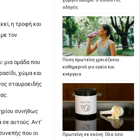
οδηγός
κεί, η τροφή και
 με τον
Πόση πρωτεΐνη χρειάζεσαι
: μια ομάδα που
καθημερινά για υγεία και
ρασίδι, χώμα και
ενέργεια
νος σταυροειδής
ας.
τηρίου συνήθως
 σε αυτούς. Αντ’
συνεπής που οι
Πρωτεΐνη σε σκόνη: Όλα όσα