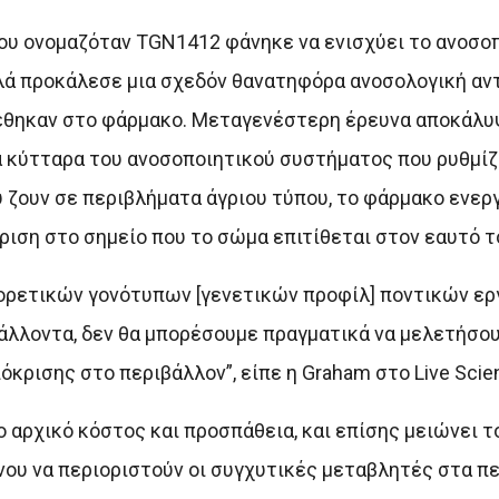
που ονομαζόταν TGN1412 φάνηκε να ενισχύει το ανοσο
αλλά προκάλεσε μια σχεδόν θανατηφόρα ανοσολογική αν
έθηκαν στο φάρμακο. Μεταγενέστερη έρευνα αποκάλυψ
α κύτταρα του ανοσοποιητικού συστήματος που ρυθμίζ
υ ζουν σε περιβλήματα άγριου τύπου, το φάρμακο ενερ
ιση στο σημείο που το σώμα επιτίθεται στον εαυτό τ
φορετικών γονότυπων [γενετικών προφίλ] ποντικών ερ
βάλλοντα, δεν θα μπορέσουμε πραγματικά να μελετήσο
κρισης στο περιβάλλον”, είπε η Graham στο Live Scie
 αρχικό κόστος και προσπάθεια, και επίσης μειώνει τ
ου να περιοριστούν οι συγχυτικές μεταβλητές στα πε