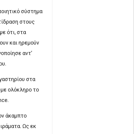
ποιητικό σύστημα
τίδραση στους
ε ότι, στα
ουν και ηρεμούν
γοποίησε αντ’
ου.
γαστηρίου στα
υμε ολόκληρο το
nce.
ον άκαμπτο
ιράματα. Ως εκ