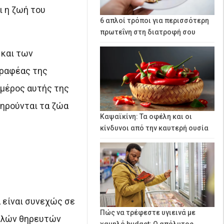
ι η ζωή του
6 απλοί τρόποι για περισσότερη
πρωτεΐνη στη διατροφή σου
 και των
γραφέας της
 μέρος αυτής της
τηρούνται τα ζώα
Καψαϊκίνη: Τα οφέλη και οι
κίνδυνοι από την καυτερή ουσία
α είναι συνεχώς σε
Πώς να τρέφεστε υγιεινά με
ολλών θηρευτών
χαμηλό budget: Ο απόλυτος