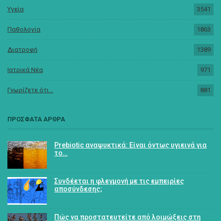
Υγεία
3541
Παθολογία
1863
Διατροφή
1389
Ιατρικά Νέα
971
Γνωρίζετε ότι...
881
ΠΡΟΣΦΑΤΑ ΑΡΘΡΑ
Prebiotic αναψυκτικά: Είναι όντως υγιεινά για
το…
Συνδέεται η φλεγμονή με τις εμπειρίες
αποσύνδεσης;
Πώς να προστατευτείτε από λοιμώξεις στη