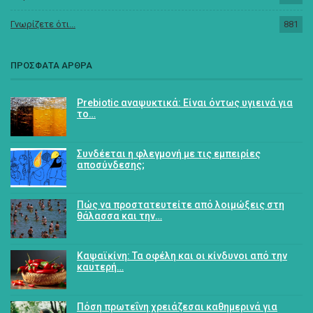
Γνωρίζετε ότι...
881
ΠΡΟΣΦΑΤΑ ΑΡΘΡΑ
Prebiotic αναψυκτικά: Είναι όντως υγιεινά για
το…
Συνδέεται η φλεγμονή με τις εμπειρίες
αποσύνδεσης;
Πώς να προστατευτείτε από λοιμώξεις στη
θάλασσα και την…
Καψαϊκίνη: Τα οφέλη και οι κίνδυνοι από την
καυτερή…
Πόση πρωτεΐνη χρειάζεσαι καθημερινά για