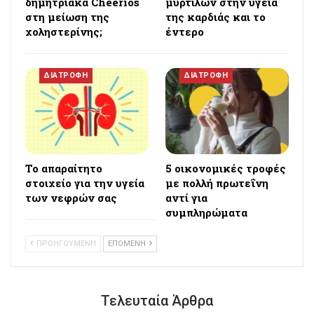
δημητριακά Cheerios
μύρτιλων στην υγεία
στη μείωση της
της καρδιάς και το
χοληστερίνης;
έντερο
ΔΙΑΤΡΟΦΗ
ΔΙΑΤΡΟΦΗ
Το απαραίτητο
5 οικονομικές τροφές
στοιχείο για την υγεία
με πολλή πρωτεΐνη
των νεφρών σας
αντί για
συμπληρώματα
ΠΡΟΗΓΟΥΜΕΝΗ
ΕΠΟΜΕΝΗ
Τελευταία Άρθρα