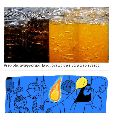
Prebiotic αναψυκτικά: Είναι όντως υγιεινά για το έντερο;