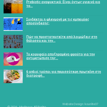
Prebiotic αναψυκτικά: Είναι όντως υγιεινά για
το…
Συνδέεται η φλεγμονή με τις εμπειρίες
αποσύνδεσης;
Πώς να προστατευτείτε από λοιμώξεις στη
θάλασσα και την…
Το κορυφαίο αποξηραμένο φρούτο για την
αντιμετώπιση της…
6 απλοί τρόποι για περισσότερη πρωτεΐνη στη
διατροφή…
Website Design: kounlite37
© 2026 - Medinova. All Rights